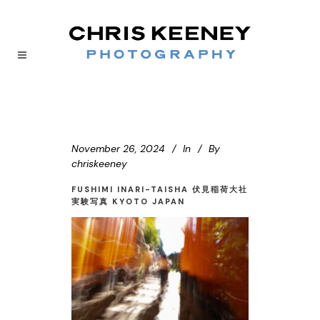
November 26, 2024
In
By
chriskeeney
FUSHIMI INARI-TAISHA 伏見稲荷大社
実験写真 KYOTO JAPAN